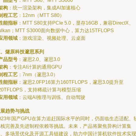
产品型号
：MTT S80、MTT S3000
架构
：统一渲染架构，集成AI加速核心
制程工艺
：12nm（MTT S80）
性能指标
：MTT S80支持PCIe 5.0，显存16GB，兼容DirectX、
ulkan；MTT S3000面向数据中心，算力达15TFLOPS
应用领域
：游戏渲染、视频处理、云桌面
五、燧原科技邃思系列
产品型号
：邃思2.0、邃思3.0
架构
：专注AI计算的通用GPU
制程工艺
：7nm（邃思3.0）
性能指标
：邃思2.0FP16算力160TFLOPS，邃思3.0提升至
20TFLOPS，支持稀疏计算与模型压缩
应用领域
：云端AI推理与训练、自动驾驶
发展趋势与挑战
023年国产GPU在算力追赶国际水平的同时，仍面临生态适配、
件栈完善及先进制程依赖等挑战。未来，产品将聚焦异构计算集
成、多场景优化及开源工具链建设，助力中国计算机软件技术实