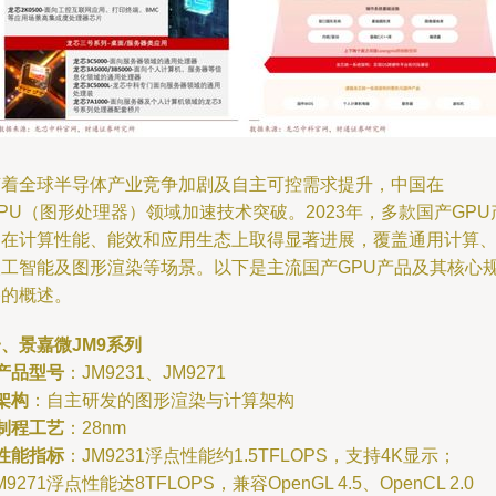
随着全球半导体产业竞争加剧及自主可控需求提升，中国在
PU（图形处理器）领域加速技术突破。2023年，多款国产GPU
品在计算性能、能效和应用生态上取得显著进展，覆盖通用计算
人工智能及图形渲染等场景。以下是主流国产GPU产品及其核心
格的概述。
、景嘉微JM9系列
产品型号
：JM9231、JM9271
架构
：自主研发的图形渲染与计算架构
制程工艺
：28nm
性能指标
：JM9231浮点性能约1.5TFLOPS，支持4K显示；
M9271浮点性能达8TFLOPS，兼容OpenGL 4.5、OpenCL 2.0