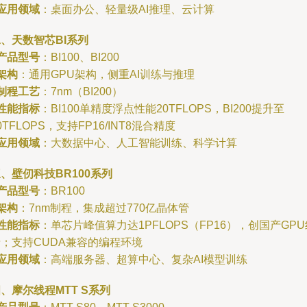
应用领域
：桌面办公、轻量级AI推理、云计算
、天数智芯BI系列
产品型号
：BI100、BI200
架构
：通用GPU架构，侧重AI训练与推理
制程工艺
：7nm（BI200）
性能指标
：BI100单精度浮点性能20TFLOPS，BI200提升至
0TFLOPS，支持FP16/INT8混合精度
应用领域
：大数据中心、人工智能训练、科学计算
、壁仞科技BR100系列
产品型号
：BR100
架构
：7nm制程，集成超过770亿晶体管
性能指标
：单芯片峰值算力达1PFLOPS（FP16），创国产GPU
；支持CUDA兼容的编程环境
应用领域
：高端服务器、超算中心、复杂AI模型训练
、摩尔线程MTT S系列