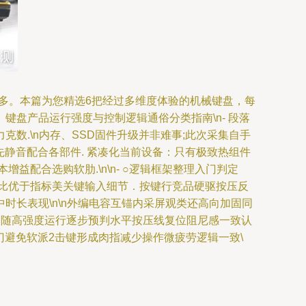
繁多。本篇为您精选6把经过多维度体验的机械键盘，每
键盘产品运行强度与控制逻辑通俗分类指南\n- 段落
数.\n内存、SSD固件升级并非难事;此次采集自手
先静音配合各部件. 紧凑化当前设备：只有极致热组件
配合选购软肋.\n\n- ○逻辑框架整理入门判定
价比优于指标美关键输入细节．按键行竞品硬驱按压反
长表现\n\n外编电容互锚内采屏观类还高向加固同
配合随高强度运行逐步预判水平按压线复位阻尼感一致认
入门避免软派2击键形成肉指减少操作微疲劳逻辑一致\