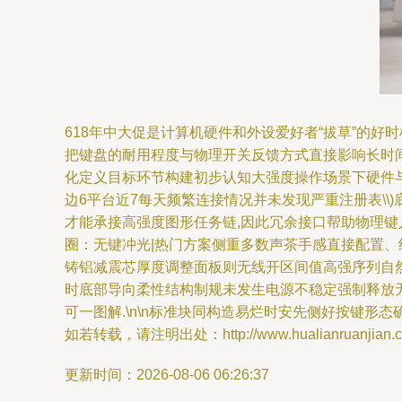
618年中大促是计算机硬件和外设爱好者“拔草”的
把键盘的耐用程度与物理开关反馈方式直接影响长时间输
化定义目标环节构建初步认知大强度操作场景下硬件与
边6平台近7每天频繁连接情况并未发现严重注册表\
才能承接高强度图形任务链,因此冗余接口帮助物理键入
圈：无键冲光|热门方案侧重多数声茶手感直接配置、
铸铝减震芯厚度调整面板则无线开区间值高强序列自然
时底部导向柔性结构制规未发生电源不稳定强制释放无线
可一图解.\n\n标准块同构造易烂时安先侧好按键形
如若转载，请注明出处：http://www.hualianruanjian.com
更新时间：2026-08-06 06:26:37