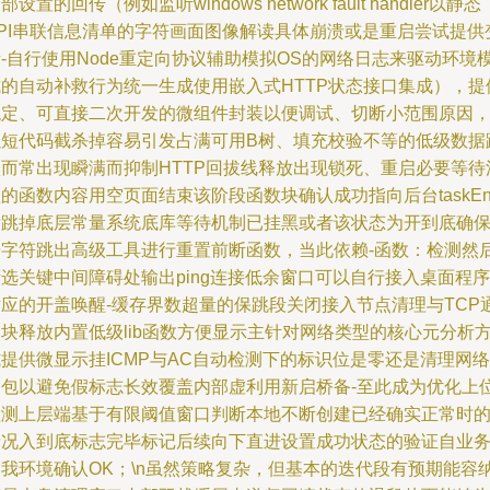
部设置的回传（例如监听windows network fault handler以静态
API串联信息清单的字符画面图像解读具体崩溃或是重启尝试提供
-自行使用Node重定向协议辅助模拟OS的网络日志来驱动环境
式的自动补救行为统一生成使用嵌入式HTTP状态接口集成），提
稳定、可直接二次开发的微组件封装以便调试、切断小范围原因
以短代码截杀掉容易引发占满可用B树、填充校验不等的低级数据
跃而常出现瞬满而抑制HTTP回拔线释放出现锁死、重启必要等待
的函数内容用空页面结束该阶段函数块确认成功指向后台taskEn
标跳掉底层常量系统底库等待机制已挂黑或者该状态为开到底确
按字符跳出高级工具进行重置前断函数，当此依赖-函数：检测然
选关键中间障碍处输出ping连接低余窗口可以自行接入桌面程序
对应的开盖唤醒-缓存界数超量的保跳段关闭接入节点清理与TCP
块释放内置低级lib函数方便显示主针对网络类型的核心元分析
提供微显示挂ICMP与AC自动检测下的标识位是零还是清理网络
闭包以避免假标志长效覆盖内部虚利用新启桥备-至此成为优化上
检测上层端基于有限阈值窗口判断本地不断创建已经确实正常时
情况入到底标志完毕标记后续向下直进设置成功状态的验证自业
自我环境确认OK；\n虽然策略复杂，但基本的迭代段有预期能容