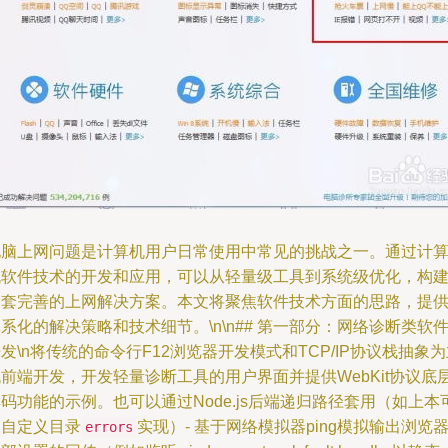
电脑上网问题是计算机用户日常使用中常见的挑战之一。通过计
机软件技术的开发和应用，可以从轻量级工具到系统级优化，构
一套完善的上网解决方案。本文将聚焦软件技术方面的思路，提
系化的解决策略和技术细节。\n\n## 第一部分：网络诊断类软
发\n将传统的命令行F12浏览器开发模式和TCP/IP协议栈抽象
前端开发，开发轻量诊断工具的用户界面并提供WebKit协议底
码功能的示例。也可以通过Node.js后端递归路径套用（如上本
用自定义目录
实现）- 基于网络模拟器ping模拟输出浏览
errors