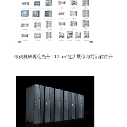
银鹤机械再绽光芒 112.5㎡超大展位与前沿软件开
发深塑会展新格局