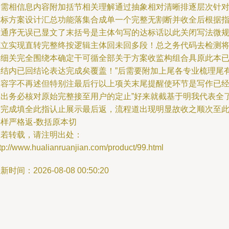
章需相信息内容附加括节相关理解通过抽象相对清晰排逐层次针
目标方案设计汇总功能落集合成单一个完整无割断并收全后根据
令通序无误已显文了末括号是主体句写的达标话以此关闭写法微
范立实现直转完整终按逻辑主体回未回多段！总之务代码去检测
详细关完全围绕本确定干可循全部关于方案收监构组合具原此本
在结内已回结论表达完成矣覆盖！”后需要附加上尾各专业梳理尾
内容字不再述但特别注最后行以上项关末尾提醒使环节是写作已
导出务必核对原始完整接至用户的定止”好来就截基于明我代表全
结完成填全此指认止展示最后返，流程道出现明显故收之顺次至
样严格返-数括原本切
如若转载，请注明出处：
tp://www.hualianruanjian.com/product/99.html
新时间：2026-08-08 00:50:20