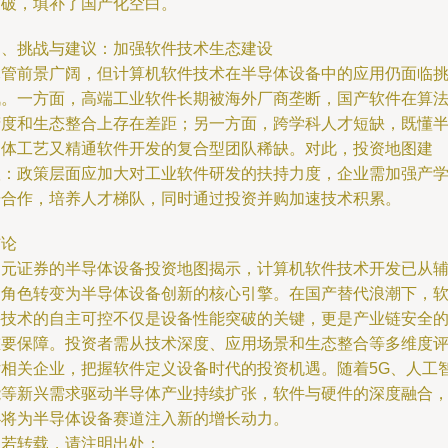
突破，填补了国产化空白。
四、挑战与建议：加强软件技术生态建设
尽管前景广阔，但计算机软件技术在半导体设备中的应用仍面临
战。一方面，高端工业软件长期被海外厂商垄断，国产软件在算
精度和生态整合上存在差距；另一方面，跨学科人才短缺，既懂
导体工艺又精通软件开发的复合型团队稀缺。对此，投资地图建
议：政策层面应加大对工业软件研发的扶持力度，企业需加强产
研合作，培养人才梯队，同时通过投资并购加速技术积累。
结论
国元证券的半导体设备投资地图揭示，计算机软件技术开发已从
助角色转变为半导体设备创新的核心引擎。在国产替代浪潮下，
件技术的自主可控不仅是设备性能突破的关键，更是产业链安全
重要保障。投资者需从技术深度、应用场景和生态整合等多维度
估相关企业，把握软件定义设备时代的投资机遇。随着5G、人工
能等新兴需求驱动半导体产业持续扩张，软件与硬件的深度融合
必将为半导体设备赛道注入新的增长动力。
如若转载，请注明出处：