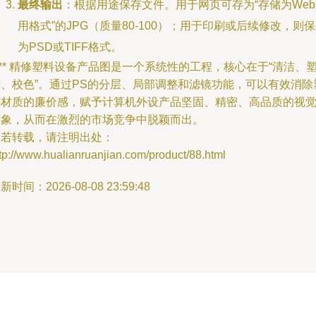
最终输出
：根据用途保存文件。用于网页可存为“存储为We
用格式”的JPG（质量80-100）；用于印刷或后续修改，则
为PSD或TIFF格式。
*** 精修塑料设备产品图是一个系统性的工程，核心在于“清洁、
光、校色”。通过PS的分层、局部调整和滤镜功能，可以有效消除
料材质的廉价感，赋予计算机外设产品坚固、精密、高品质的视
形象，从而在激烈的市场竞争中脱颖而出。
如若转载，请注明出处：
tp://www.hualianruanjian.com/product/88.html
新时间：2026-08-08 23:59:48