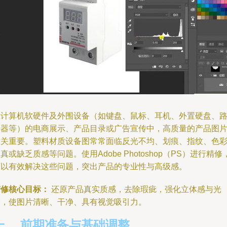
在计算机软硬件及外围设备（如键盘、鼠标、耳机、外置硬盘、
由器等）的电商展示、产品目录或广告宣传中，高质量的产品图
至关重要。塑料材质设备图常常面临反光不均、划痕、指纹、色
真或缺乏质感等问题。使用Adobe Photoshop（PS）进行精修
可以有效解决这些问题，突出产品的专业性与高级感。
精修核心目标：
还原产品真实质感，去除瑕疵，强化立体感与光
泽，使图片清晰、干净、具有视觉吸引力。
一、 前期准备与基础调整