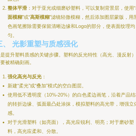
整体平滑
：对于亚光或细磨砂塑料，可以复制背景层，使用“
面模糊
”或“
高斯模糊
”滤镜轻微模糊，然后添加图层蒙版，用
色画笔擦除需要保留清晰边缘和Logo的部分，使表面纹理均
匀。
三、 光影重塑与质感强化
这是提升塑料质感的关键步骤。塑料的反光特性（高光、漫反射
需要被精确刻画。
强化高光与反光
：
新建“柔光”或“叠加”模式的空白图层。
使用低不透明度（10%-20%）的白色柔边画笔，沿着产品结
的转折边缘、弧面最凸处涂抹，模拟塑料的高光带，增强立
感。
对于光滑塑料（如亮面），高光应锐利、明亮；对于磨砂塑
料，高光应柔和、分散。