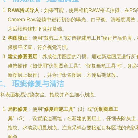
RAW格式导入
：如果可能，使用相机RAW格式拍摄，在PS
Camera Raw滤镜中进行初步的曝光、白平衡、清晰度调整
为后续精修打下良好基础。
构图校正
：使用“裁剪工具”或“透视裁剪工具”校正产品角度，
保横平竖直，符合视觉习惯。
建立修图图层
：养成使用图层的习惯。通过新建图层进行所
修饰操作（如使用“仿制图章工具”、“修复画笔工具”时，务必
新图层上操作），并合理命名图层，方便后期修改。
二、 瑕疵修复与清洁
塑料表面极易沾染灰尘、指纹并产生细小划痕。
局部修复
：使用“
修复画笔工具
”（J）或“
仿制图章工
具
”（S），设置柔边画笔，在新建的图层上，仔细去除灰尘
指纹、水渍及明显划痕。注意采样点要接近目标区域的光影
颜色。