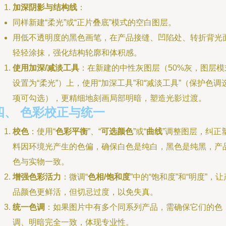
加深阴影与结构线
：
同样新建“柔光”或“正片叠底”模式的空白图层。
用低不透明度的黑色画笔，在产品接缝、凹陷处、转折背光
轻轻涂抹，强化结构轮廓和体积感。
使用加深/减淡工具
：在新建的中性灰图层（50%灰，图层模
设置为“柔光”）上，使用“加深工具”和“减淡工具”（保护色调
项可勾选），更精细地刻画局部明暗，塑造光影过渡。
四、 色彩校正与统一
校色
：使用“
色彩平衡
”、“
可选颜色
”或“
曲线
”调整图层，纠正
料因环境光产生的色偏，确保白色是纯白，黑色是纯黑，产
色与实物一致。
增强色彩活力
：微调“
色相/饱和度
”中的“饱和度”和“明度”，让
品颜色更鲜活，但切忌过度，以免失真。
统一色调
：如果图片中有多个同系列产品，需确保它们的色
调、明暗完全一致，体现专业性。