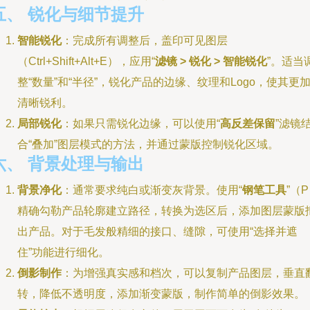
五、 锐化与细节提升
智能锐化
：完成所有调整后，盖印可见图层
（Ctrl+Shift+Alt+E），应用“
滤镜 > 锐化 > 智能锐化
”。适当
整“数量”和“半径”，锐化产品的边缘、纹理和Logo，使其更
清晰锐利。
局部锐化
：如果只需锐化边缘，可以使用“
高反差保留
”滤镜
合“叠加”图层模式的方法，并通过蒙版控制锐化区域。
六、 背景处理与输出
背景净化
：通常要求纯白或渐变灰背景。使用“
钢笔工具
”（
精确勾勒产品轮廓建立路径，转换为选区后，添加图层蒙版
出产品。对于毛发般精细的接口、缝隙，可使用“选择并遮
住”功能进行细化。
倒影制作
：为增强真实感和档次，可以复制产品图层，垂直
转，降低不透明度，添加渐变蒙版，制作简单的倒影效果。